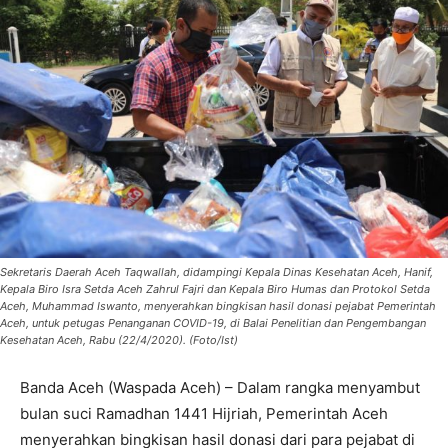
Sekretaris Daerah Aceh Taqwallah, didampingi Kepala Dinas Kesehatan Aceh, Hanif,
Kepala Biro Isra Setda Aceh Zahrul Fajri dan Kepala Biro Humas dan Protokol Setda
Aceh, Muhammad Iswanto, menyerahkan bingkisan hasil donasi pejabat Pemerintah
Aceh, untuk petugas Penanganan COVID-19, di Balai Penelitian dan Pengembangan
Kesehatan Aceh, Rabu (22/4/2020). (Foto/Ist)
Banda Aceh (Waspada Aceh) – Dalam rangka menyambut
bulan suci Ramadhan 1441 Hijriah, Pemerintah Aceh
menyerahkan bingkisan hasil donasi dari para pejabat di