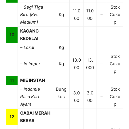
– Segi Tiga
Stok
11.0
11.0
Biru (Kw.
Kg
–
Cuku
00
00
Medium)
p
KACANG
10
KEDELAI
– Lokal
Kg
Stok
13.0
13.
– In Impor
Kg
–
Cuku
00
000
p
11
MIE INSTAN
– Indomie
Bung
Stok
3.0
3.0
Rasa Kari
kus
–
Cuku
00
00
Ayam
p
CABAI MERAH
12
BESAR