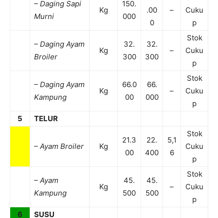
– Daging Sapi
150.
Kg
.00
–
Cuku
Murni
000
0
p
Stok
– Daging Ayam
32.
32.
Kg
–
Cuku
Broiler
300
300
p
Stok
– Daging Ayam
66.0
66.
Kg
–
Cuku
Kampung
00
000
p
5
TELUR
Stok
21.3
22.
5,1
– Ayam Broiler
Kg
Cuku
00
400
6
p
Stok
– Ayam
45.
45.
Kg
–
Cuku
Kampung
500
500
p
6
SUSU