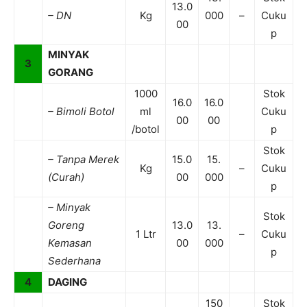
13.0
– DN
Kg
000
–
Cuku
00
p
MINYAK
3
GORANG
1000
Stok
16.0
16.0
– Bimoli Botol
ml
Cuku
00
00
/botol
p
Stok
– Tanpa Merek
15.0
15.
Kg
–
Cuku
(Curah)
00
000
p
– Minyak
Stok
Goreng
13.0
13.
1 Ltr
–
Cuku
Kemasan
00
000
p
Sederhana
4
DAGING
150
Stok