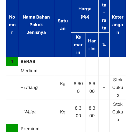
ta
Harga
-
(Rp)
No
Nama Bahan
Keter
ra
Satu
mo
Pokok
anga
ta
an
r
Jenisnya
n
Ke
Har
mar
%
i Ini
in
1
BERAS
Medium
Stok
Kg
8.60
8.6
– Udang
–
Cuku
0
00
p
Stok
8.3
8.3
– Walet
Kg
–
Cuku
00
00
p
Premium