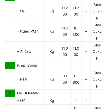
Stok
11.2
11.2
– MB
Kg
–
Cuku
00
00
p
Stok
10.3
10.
– Walet RMT
Kg
–
Cuku
00
300
p
Stok
11.0
11.0
– Antara
Kg
–
Cuku
00
00
p
Prem Super
Stok
13.8
13.
– PTN
Kg
–
Cuku
00
800
p
2
GULA PASIR
– LN
Kg
–
–
–
13.
Stok