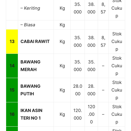
Stok
35.
38.
8,
– Keriting
Kg
Cuku
000
000
57
p
– Biasa
Kg
Stok
35.
38.
8,
13
CABAI RAWIT
Kg
Cuku
000
000
57
p
Stok
BAWANG
35.
35.
14
Kg
–
Cuku
MERAH
000
000
p
Stok
BAWANG
28.0
28.
15
Kg
–
Cuku
PUTIH
00
000
p
120
Stok
IKAN ASIN
120.
16
Kg
.00
–
Cuku
TERI NO 1
000
0
p
Stok