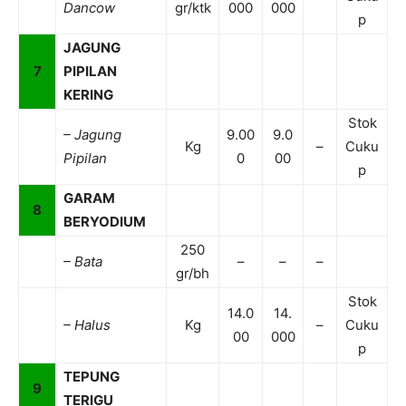
Dancow
gr/ktk
000
000
p
JAGUNG
7
PIPILAN
KERING
Stok
– Jagung
9.00
9.0
Kg
–
Cuku
Pipilan
0
00
p
GARAM
8
BERYODIUM
250
– Bata
–
–
–
gr/bh
Stok
14.0
14.
– Halus
Kg
–
Cuku
00
000
p
TEPUNG
9
TERIGU