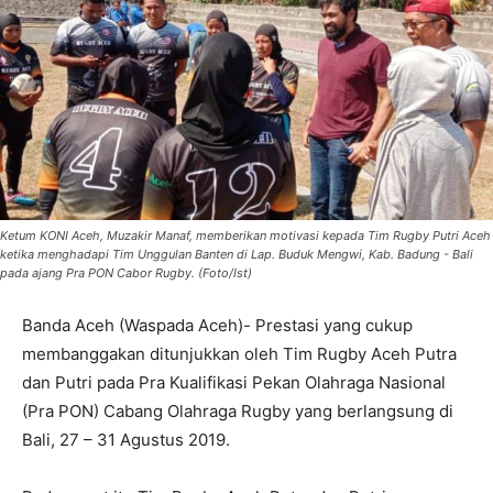
Ketum KONI Aceh, Muzakir Manaf, memberikan motivasi kepada Tim Rugby Putri Aceh
ketika menghadapi Tim Unggulan Banten di Lap. Buduk Mengwi, Kab. Badung - Bali
pada ajang Pra PON Cabor Rugby. (Foto/Ist)
Banda Aceh (Waspada Aceh)- Prestasi yang cukup
membanggakan ditunjukkan oleh Tim Rugby Aceh Putra
dan Putri pada Pra Kualifikasi Pekan Olahraga Nasional
(Pra PON) Cabang Olahraga Rugby yang berlangsung di
Bali, 27 – 31 Agustus 2019.