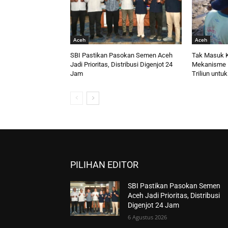
Aceh
Aceh
SBI Pastikan Pasokan Semen Aceh
Tak Masuk K
Jadi Prioritas, Distribusi Digenjot 24
Mekanisme 
Jam
Triliun untu
PILIHAN EDITOR
SBI Pastikan Pasokan Semen
Aceh Jadi Prioritas, Distribusi
Digenjot 24 Jam
6 Agustus 2026