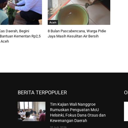
Aceh
as Daerah, Begini
8 Bulan Pascabencana, Warga Pidie
Bantuan Kementan Rp2,5
Jaya Masih Kesulitan Air Bersih
k Aceh
BERITA TERPOPULER
O
Tim Kajian Wali Nanggroe
Rumuskan Penguatan MoU
Helsinki, Fokus Dana Otsus dan
Kewenangan Daerah
31 Juli 2026