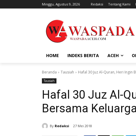
Minggu, Agustus 9, 2026
Redaksi
Tentang Kami
HOME
INDEKS BERITA
ACEH
O
Beranda
Tausiah
Hafal 30 Juz Al-Quran, Heri Ingin
Tausiah
Hafal 30 Juz Al-Qu
Bersama Keluarga
By
Redaksi
27 Mei 2018