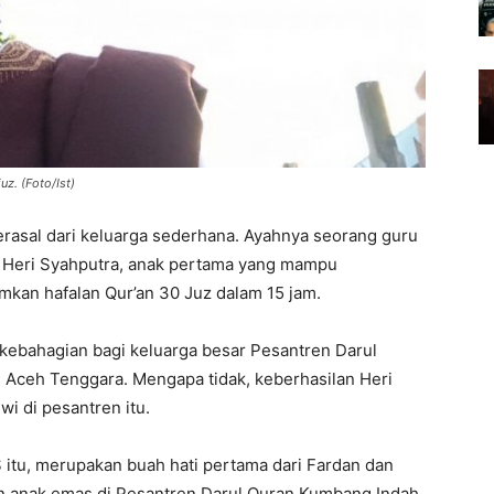
uz. (Foto/Ist)
erasal dari keluarga sederhana. Ayahnya seorang guru
. Heri Syahputra, anak pertama yang mampu
kan hafalan Qur’an 30 Juz dalam 15 jam.
 kebahagian bagi keluarga besar Pesantren Darul
 Aceh Tenggara. Mengapa tidak, keberhasilan Heri
i di pesantren itu.
 itu, merupakan buah hati pertama dari Fardan dan
an anak emas di Pesantren Darul Quran Kumbang Indah