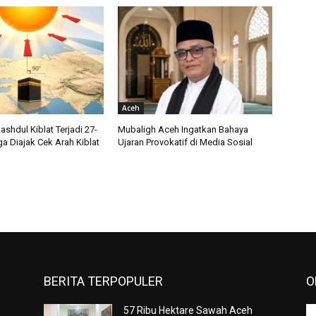
Aceh
shdul Kiblat Terjadi 27-
Mubaligh Aceh Ingatkan Bahaya
a Diajak Cek Arah Kiblat
Ujaran Provokatif di Media Sosial
BERITA TERPOPULER
O
57 Ribu Hektare Sawah Aceh