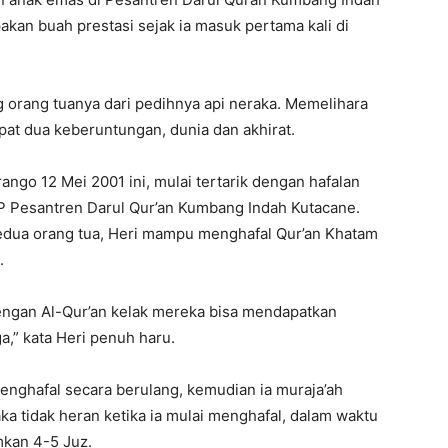
akan buah prestasi sejak ia masuk pertama kali di
rang tuanya dari pedihnya api neraka. Memelihara
t dua keberuntungan, dunia dan akhirat.
ango 12 Mei 2001 ini, mulai tertarik dengan hafalan
MP Pesantren Darul Qur’an Kumbang Indah Kutacane.
edua orang tua, Heri mampu menghafal Qur’an Khatam
.
Dengan Al-Qur’an kelak mereka bisa mendapatkan
a,” kata Heri penuh haru.
enghafal secara berulang, kemudian ia muraja’ah
aka tidak heran ketika ia mulai menghafal, dalam waktu
mkan 4-5 Juz.