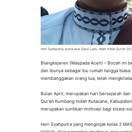
Heri Syahputra, putra asal Gayo Lues, telah hafal Qur'an 30 j
Blangkejeren (Waspada Aceh) – Bocah ini b
dan Ibunya sebagai ibu rumah tangga biasa
membanggakan orang tua, telah mengkhatam
Bulan April, merupakan hari bersejarah dan
Qur’an Kumbang Indah Kutacane, Kabupaten
merupakan suntikan motivasi bagi siswa-sisw
Heri Syahputra yang menginjak kelas 2 MAS
Hatijah. Heri panggilan akrabnya, merupak