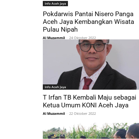
Info Aceh Jaya
Pokdarwis Pantai Nisero Panga
Aceh Jaya Kembangkan Wisata
Pulau Nipah
Al Muzammil
-
24 Oktober 2022
Info Aceh Jaya
T Irfan TB Kembali Maju sebagai
Ketua Umum KONI Aceh Jaya
Al Muzammil
-
22 Oktober 2022