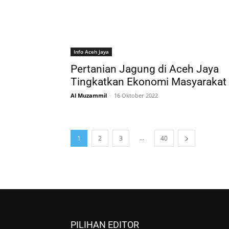
Info Aceh Jaya
Pertanian Jagung di Aceh Jaya
Tingkatkan Ekonomi Masyarakat
Al Muzammil
-
16 Oktober 2022
...
1
2
3
40
PILIHAN EDITOR