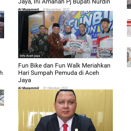
Jaya, Ini Amanah Pj Bupati Nurdin
Al Muzammil
-
9 November 2022
Info Aceh Jaya
Fun Bike dan Fun Walk Meriahkan
h
Hari Sumpah Pemuda di Aceh
Jaya
Al Muzammil
-
31 Oktober 2022