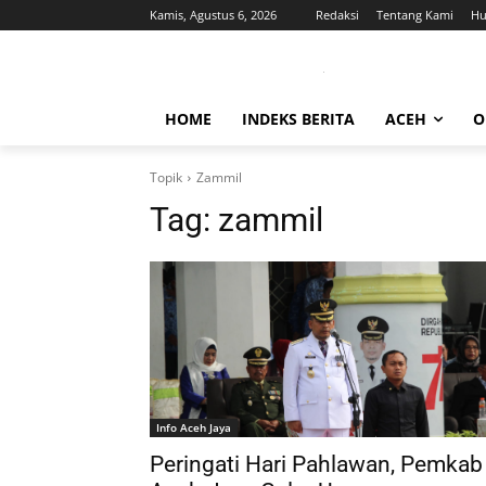
Kamis, Agustus 6, 2026
Redaksi
Tentang Kami
Hu
HOME
INDEKS BERITA
ACEH
O
Topik
Zammil
Tag:
zammil
Info Aceh Jaya
Peringati Hari Pahlawan, Pemkab