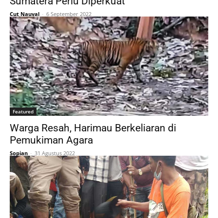
Sumatera Perlu Diperkuat
Cut Nauval
-
6 September 2022
Featured
Warga Resah, Harimau Berkeliaran di
Pemukiman Agara
Sopian
-
31 Agustus 2022