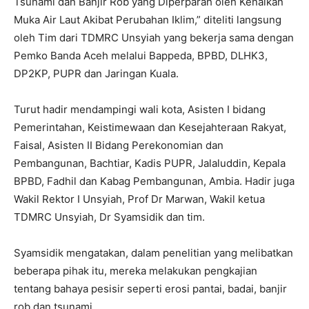
Tsunami dan Banjir Rob yang Diperparah oleh Kenaikan
Muka Air Laut Akibat Perubahan Iklim,” diteliti langsung
oleh Tim dari TDMRC Unsyiah yang bekerja sama dengan
Pemko Banda Aceh melalui Bappeda, BPBD, DLHK3,
DP2KP, PUPR dan Jaringan Kuala.
Turut hadir mendampingi wali kota, Asisten I bidang
Pemerintahan, Keistimewaan dan Kesejahteraan Rakyat,
Faisal, Asisten II Bidang Perekonomian dan
Pembangunan, Bachtiar, Kadis PUPR, Jalaluddin, Kepala
BPBD, Fadhil dan Kabag Pembangunan, Ambia. Hadir juga
Wakil Rektor I Unsyiah, Prof Dr Marwan, Wakil ketua
TDMRC Unsyiah, Dr Syamsidik dan tim.
Syamsidik mengatakan, dalam penelitian yang melibatkan
beberapa pihak itu, mereka melakukan pengkajian
tentang bahaya pesisir seperti erosi pantai, badai, banjir
rob dan tsunami.