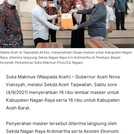
Sekda Aceh dr.Taqwallah,M.Kes, menyerahkan ribuan masker untuk Kabupaten Nagan
Raya, diterima langsung Sekda Nagan Raya Ir.H.Ardimartha di Pendopo Bupati
Komplek Perkantoran Suka Makmue (Foto/Zul Nagan)
Suka Makmue (Waspada Aceh) – Gubernur Aceh Nova
Iriansyah, melalui Sekda Aceh Taqwallah, Sabtu sore
(4/9/2021) menyerahkan 16 ribu lembar masker untuk
Kabupaten Nagan Raya serta 16 ribu untuk Kabupaten
Aceh Barat.
Penyerahan masker tersebut diterima langsung oleh
Sekda Nagan Raya Ardimartha serta Asisten Ekonomi