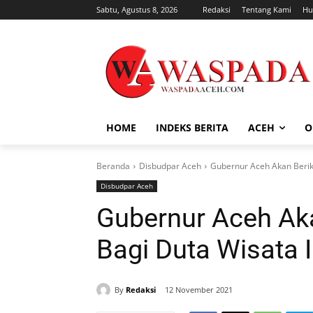
Sabtu, Agustus 8, 2026
Redaksi
Tentang Kami
Hu
HOME
INDEKS BERITA
ACEH
O
Beranda
Disbudpar Aceh
Gubernur Aceh Akan Berik
Disbudpar Aceh
Gubernur Aceh Ak
Bagi Duta Wisata 
By
Redaksi
12 November 2021