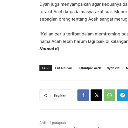
Dyah juga menyampaikan agar keduanya dapa
terakit Aceh kepada masyarakat luar. Menur
sebagian orang tentang Aceh sangat merugi
“Kalian perlu terlibat dalam memframing 
nama Aceh lebih harum lagi baik di kalangan
Nauval d
)
TAGS
Cut Nauval
Disbudpar Aceh
dyah erti
N
Bagikan
Artikulli paraprak