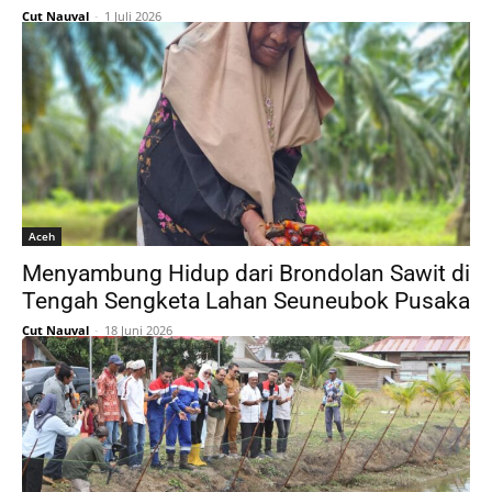
Cut Nauval
-
1 Juli 2026
Aceh
Menyambung Hidup dari Brondolan Sawit di
Tengah Sengketa Lahan Seuneubok Pusaka
Cut Nauval
-
18 Juni 2026