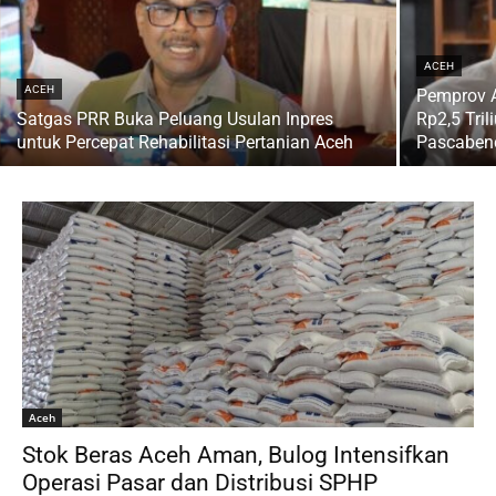
ACEH
ACEH
Pemprov A
Satgas PRR Buka Peluang Usulan Inpres
Rp2,5 Tri
untuk Percepat Rehabilitasi Pertanian Aceh
Pascaben
Aceh
Stok Beras Aceh Aman, Bulog Intensifkan
Operasi Pasar dan Distribusi SPHP