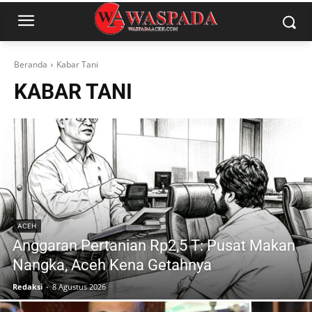
Beranda
Kabar Tani
KABAR TANI
ACEH
Anggaran Pertanian Rp2,5 T: Pusat Makan
Nangka, Aceh Kena Getahnya
Redaksi
-
8 Agustus 2026