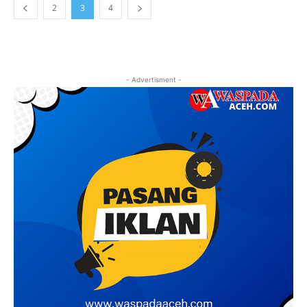
2
3
4
- Advertisment -