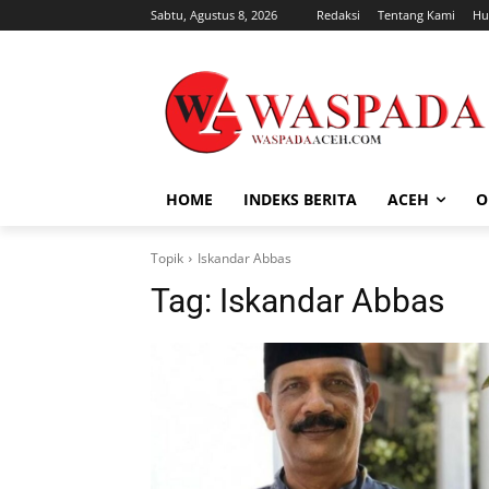
Sabtu, Agustus 8, 2026
Redaksi
Tentang Kami
Hu
HOME
INDEKS BERITA
ACEH
O
Topik
Iskandar Abbas
Tag:
Iskandar Abbas