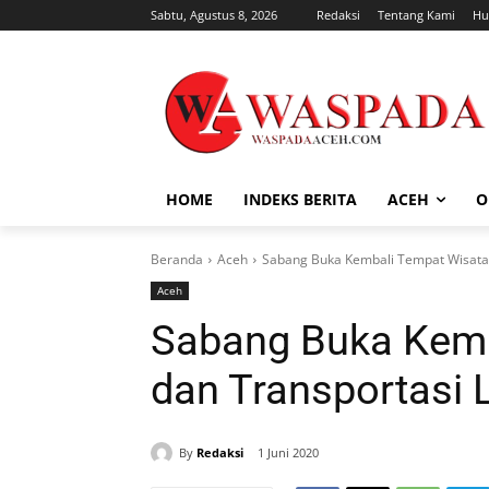
Sabtu, Agustus 8, 2026
Redaksi
Tentang Kami
Hu
HOME
INDEKS BERITA
ACEH
O
Beranda
Aceh
Sabang Buka Kembali Tempat Wisata 
Aceh
Sabang Buka Kemb
dan Transportasi 
By
Redaksi
1 Juni 2020