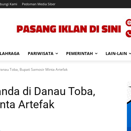
bungi Kami
Pedoman Media Siber
LAHRAGA
PARIWISATA
PEMERINTAH
LAIN-LAIN
Danau Toba, Bupati Samosir Minta Artefak
anda di Danau Toba,
nta Artefak