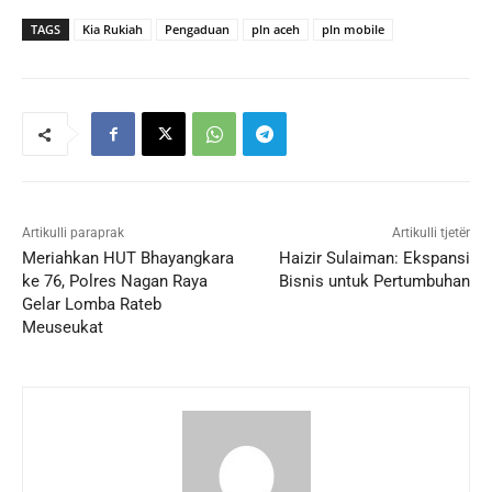
TAGS
Kia Rukiah
Pengaduan
pln aceh
pln mobile
Artikulli paraprak
Artikulli tjetër
Meriahkan HUT Bhayangkara
Haizir Sulaiman: Ekspansi
ke 76, Polres Nagan Raya
Bisnis untuk Pertumbuhan
Gelar Lomba Rateb
Meuseukat