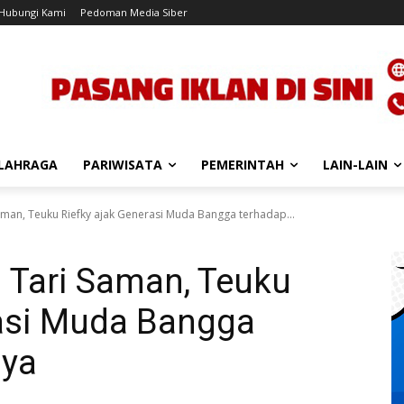
Hubungi Kami
Pedoman Media Siber
LAHRAGA
PARIWISATA
PEMERINTAH
LAIN-LAIN
Saman, Teuku Riefky ajak Generasi Muda Bangga terhadap...
n Tari Saman, Teuku
rasi Muda Bangga
nya