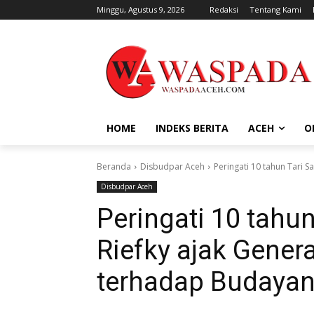
Minggu, Agustus 9, 2026
Redaksi
Tentang Kami
HOME
INDEKS BERITA
ACEH
O
Beranda
Disbudpar Aceh
Peringati 10 tahun Tari 
Disbudpar Aceh
Peringati 10 tahu
Riefky ajak Gene
terhadap Budaya