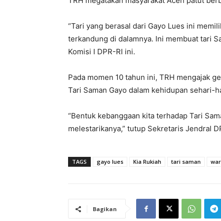
TRH megatakan masyarakat Aceh patut berba
“Tari yang berasal dari Gayo Lues ini memiliki
terkandung di dalamnya. Ini membuat tari 
Komisi I DPR-RI ini.
Pada momen 10 tahun ini, TRH mengajak g
Tari Saman Gayo dalam kehidupan sehari-ha
“Bentuk kebanggaan kita terhadap Tari Sa
melestarikanya,” tutup Sekretaris Jendral DP
TAGS
gayo lues
Kia Rukiah
tari saman
war
Bagikan