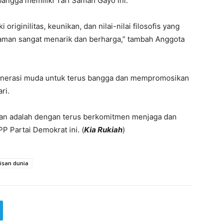
ngga memiliki Tari Saman Gayo ini.
 originilitas, keunikan, dan nilai-nilai filosofis yang
Saman sangat menarik dan berharga,” tambah Anggota
enerasi muda untuk terus bangga dan mempromosikan
ri.
man adalah dengan terus berkomitmen menjaga dan
P Partai Demokrat ini. (
Kia Rukiah
)
isan dunia