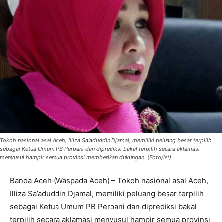
Tokoh nasional asal Aceh, Illiza Sa'aduddin Djamal, memiliki peluang besar terpilih
sebagai Ketua Umum PB Perpani dan diprediksi bakal terpilih secara aklamasi
menyusul hampir semua provinsi memberikan dukungan. (Foto/Ist)
Banda Aceh (Waspada Aceh) – Tokoh nasional asal Aceh,
Illiza Sa’aduddin Djamal, memiliki peluang besar terpilih
sebagai Ketua Umum PB Perpani dan diprediksi bakal
terpilih secara aklamasi menyusul hampir semua provinsi