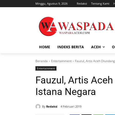
Minggu, Agustus 9, 2026
Redaksi
Tentang Kami
HOME
INDEKS BERITA
ACEH
O
Beranda
Entertainment
Fauzul, Artis Aceh Diundang
Entertainment
Fauzul, Artis Ace
Istana Negara
By
Redaksi
4 Februari 2019