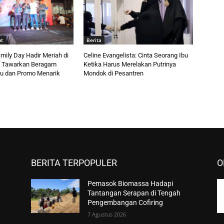
nt
Berita
ily Day Hadir Meriah di
Celine Evangelista: Cinta Seorang Ibu
, Tawarkan Beragam
Ketika Harus Merelakan Putrinya
eru dan Promo Menarik
Mondok di Pesantren
BERITA TERPOPULER
O
Pemasok Biomassa Hadapi
Tantangan Serapan di Tengah
Pengembangan Cofiring
7 Agustus 2026