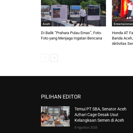
Aceh
Entertainme
Di Balik “Prahara Pulau Emas”, Foto-
Honda AT Fam
Foto yang Menjaga Ingatan Bencana
Banda Aceh
Aktivitas S
PILIHAN EDITOR
Temui PT SBA, Senator Aceh
Azhari Cage Desak Usut
Kelangkaan Semen di Aceh
8 Agustus 2026