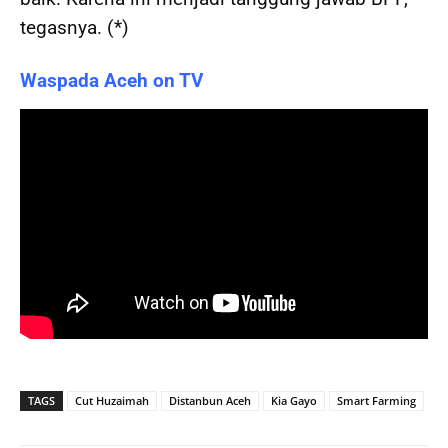
tegasnya. (*)
Waspada Aceh on TV
TAGS
Cut Huzaimah
Distanbun Aceh
Kia Gayo
Smart Farming