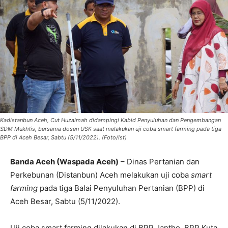
Kadistanbun Aceh, Cut Huzaimah didampingi Kabid Penyuluhan dan Pengembangan
SDM Mukhlis, bersama dosen USK saat melakukan uji coba smart farming pada tiga
BPP di Aceh Besar, Sabtu (5/11/2022). (Foto/Ist)
Banda Aceh (Waspada Aceh)
– Dinas Pertanian dan
Perkebunan (Distanbun) Aceh melakukan uji coba
smart
farming
pada tiga Balai Penyuluhan Pertanian (BPP) di
Aceh Besar, Sabtu (5/11/2022).
Uji coba smart farming dilakukan di BPP Jantho, BPP Kuta