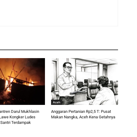
Aceh
ntren Darul Mukhlasin
Anggaran Pertanian Rp2,5 T: Pusat
i Lawe Kongker Ludes
Makan Nangka, Aceh Kena Getahnya
 Santri Terdampak