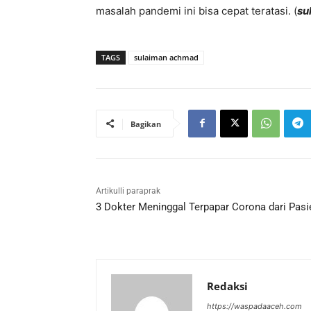
masalah pandemi ini bisa cepat teratasi. (
su
TAGS
sulaiman achmad
Bagikan
Artikulli paraprak
3 Dokter Meninggal Terpapar Corona dari Pasi
Redaksi
https://waspadaaceh.com