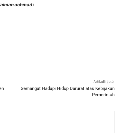
laiman achmad
)
Artikulli tjetër
en
Semangat Hadapi Hidup Darurat atas Kebijakan
Pemerintah