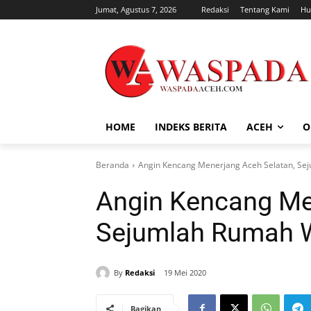
Jumat, Agustus 7, 2026
Redaksi
Tentang Kami
Hu
HOME
INDEKS BERITA
ACEH
O
Beranda
Angin Kencang Menerjang Aceh Selatan, S
Angin Kencang Me
Sejumlah Rumah 
By
Redaksi
19 Mei 2020
Bagikan