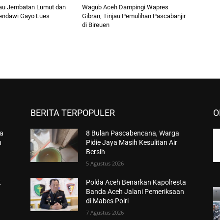
au Jembatan Lumut dan
Wagub Aceh Dampingi Wapres
endawi Gayo Lues
Gibran, Tinjau Pemulihan Pascabanjir
di Bireuen
BERITA TERPOPULER
O
ta
8 Bulan Pascabencana, Warga
n
Pidie Jaya Masih Kesulitan Air
Bersih
5 Agustus 2026
t
Polda Aceh Benarkan Kapolresta
Banda Aceh Jalani Pemeriksaan
di Mabes Polri
7 Agustus 2026