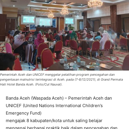
Pemerintah Aceh dan UNICEF menggelar pelatihan program pencegahan dan
pengentasan malnutrisi terintegrasi di Aceh. pada (7-8/12/2021), di Grand Permata
Hati Hotel Banda Aceh. (Foto/Cut Nauval).
Banda Aceh (Waspada Aceh) – Pemerintah Aceh dan
UNICEF (United Nations International Children’s
Emergency Fund)
mengajak 8 kabupaten/kota untuk saling belajar
mengenai berbagai praktik baik dalam pencegahan dan