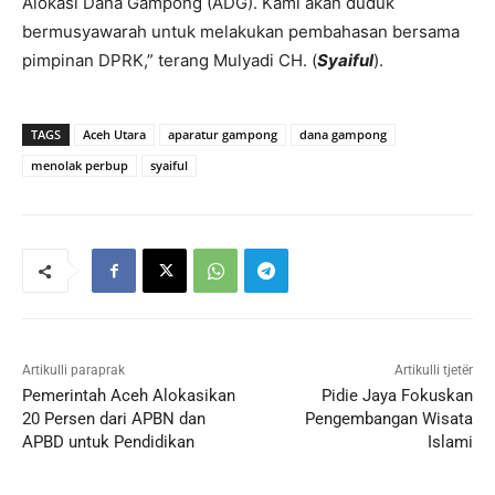
Alokasi Dana Gampong (ADG). Kami akan duduk
bermusyawarah untuk melakukan pembahasan bersama
pimpinan DPRK,” terang Mulyadi CH. (
Syaiful
).
TAGS
Aceh Utara
aparatur gampong
dana gampong
menolak perbup
syaiful
Artikulli paraprak
Artikulli tjetër
Pemerintah Aceh Alokasikan
Pidie Jaya Fokuskan
20 Persen dari APBN dan
Pengembangan Wisata
APBD untuk Pendidikan
Islami