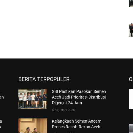
BERITA TERPOPULER
O
a
SBI Pastikan Pasokan Semen
han
Aceh Jadi Prioritas, Distribusi
Digenjot 24 Jam
6 Agustus 2026
ta
Kelangkaan Semen Ancam
n
Proses Rehab-Rekon Aceh