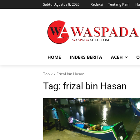
Sabtu, Agustus 8, 2026
Redaksi
Tentang Kami
Hu
HOME
INDEKS BERITA
ACEH
O
Topik
Frizal bin Hasan
Tag:
frizal bin Hasan