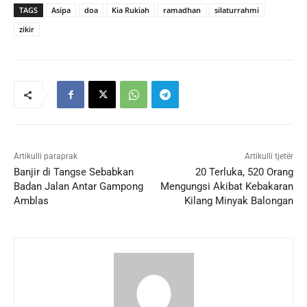
TAGS
Asipa
doa
Kia Rukiah
ramadhan
silaturrahmi
zikir
Artikulli paraprak
Artikulli tjetër
Banjir di Tangse Sebabkan
20 Terluka, 520 Orang
Badan Jalan Antar Gampong
Mengungsi Akibat Kebakaran
Amblas
Kilang Minyak Balongan