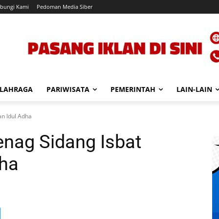
bungi Kami
Pedoman Media Siber
LAHRAGA
PARIWISATA
PEMERINTAH
LAIN-LAIN
n Idul Adha
nag Sidang Isbat
dha