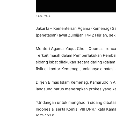
ILUSTRASI.
Jakarta – Kementerian Agama (Kemenag) Sab
(penetapan) awal Zulhijjah 1442 Hijriah, se
Menteri Agama, Yaqut Cholil Qoumas, renca
Terkait masih dalam Pemberlakukan Pembat
sidang isbat dilakukan secara daring (dalam
fisik di kantor Kemenag, jumlahnya dibatas
Dirjen Bimas Islam Kemenag, Kamaruddin Am
langsung harus menerapkan prokes yang ke
“Undangan untuk menghadiri sidang dibata
Indonesia, serta Komisi VIII DPR,” kata Ka
(9/7/2021).