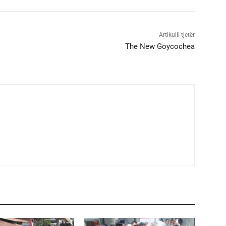
Artikulli tjetër
The New Goycochea