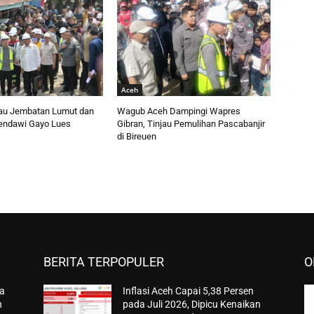
Aceh
au Jembatan Lumut dan
Wagub Aceh Dampingi Wapres
endawi Gayo Lues
Gibran, Tinjau Pemulihan Pascabanjir
di Bireuen
BERITA TERPOPULER
O
ta
Inflasi Aceh Capai 5,38 Persen
n
pada Juli 2026, Dipicu Kenaikan