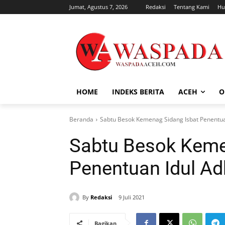
Jumat, Agustus 7, 2026
Redaksi
Tentang Kami
Hu
HOME
INDEKS BERITA
ACEH
O
Beranda
Sabtu Besok Kemenag Sidang Isbat Penentua
Sabtu Besok Keme
Penentuan Idul A
By
Redaksi
9 Juli 2021
Bagikan