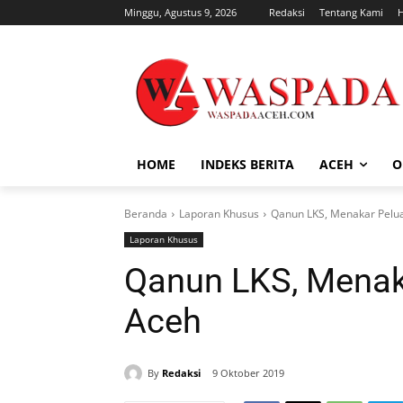
Minggu, Agustus 9, 2026
Redaksi
Tentang Kami
HOME
INDEKS BERITA
ACEH
O
Beranda
Laporan Khusus
Qanun LKS, Menakar Pelu
Laporan Khusus
Qanun LKS, Menak
Aceh
By
Redaksi
9 Oktober 2019