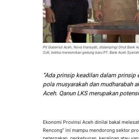
Plt Gubernur Aceh, Nova Iriansyah, didampingi Dirut Bank 
OJK, ketika meresmikan gedung baru PT. Bank Aceh Syariah
“Ada prinsip keadilan dalam prinsip
pola musyarakah dan mudharabah ak
Aceh. Qanun LKS merupakan potensi 
Ekonomi Provinsi Aceh dinilai bakal melesa
Rencong” ini mampu mendorong sektor produk
peternakan, perkebunan, kerajinan atau yan