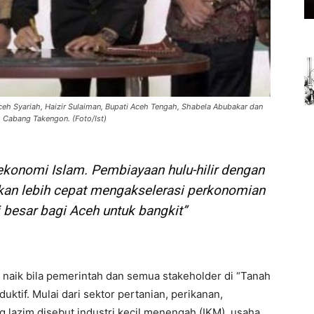
Aceh Syariah, Haizir Sulaiman, Bupati Aceh Tengah, Shabela Abubakar dan
 Cabang Takengon. (Foto/Ist)
 ekonomi Islam. Pembiayaan hulu-hilir dengan
an lebih cepat mengakselerasi perkonomian
besar bagi Aceh untuk bangkit”
t naik bila pemerintah dan semua stakeholder di “Tanah
tif. Mulai dari sektor pertanian, perikanan,
g lazim disebut industri kecil menengah (IKM), usaha