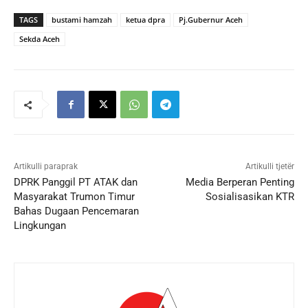
TAGS
bustami hamzah
ketua dpra
Pj.Gubernur Aceh
Sekda Aceh
Artikulli paraprak
Artikulli tjetër
DPRK Panggil PT ATAK dan
Media Berperan Penting
Masyarakat Trumon Timur
Sosialisasikan KTR
Bahas Dugaan Pencemaran
Lingkungan