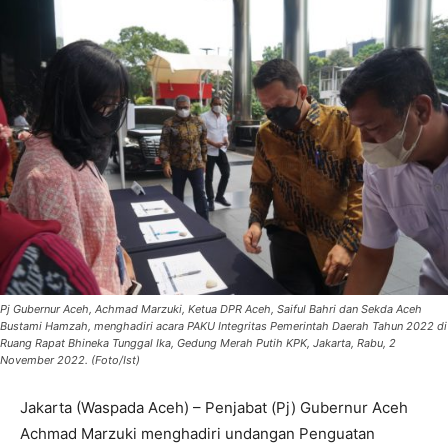
Pj Gubernur Aceh, Achmad Marzuki, Ketua DPR Aceh, Saiful Bahri dan Sekda Aceh
Bustami Hamzah, menghadiri acara PAKU Integritas Pemerintah Daerah Tahun 2022 di
Ruang Rapat Bhineka Tunggal Ika, Gedung Merah Putih KPK, Jakarta, Rabu, 2
November 2022. (Foto/Ist)
Jakarta (Waspada Aceh) – Penjabat (Pj) Gubernur Aceh
Achmad Marzuki menghadiri undangan Penguatan