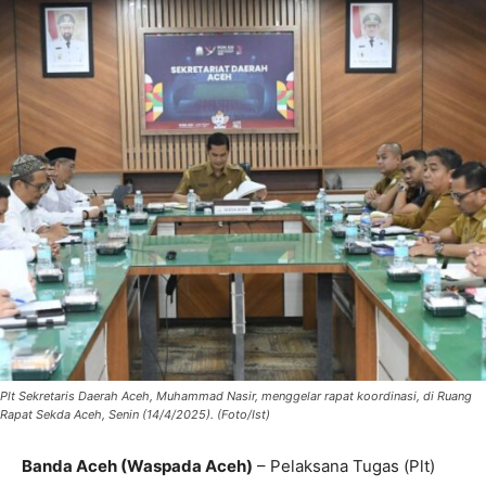
Plt Sekretaris Daerah Aceh, Muhammad Nasir, menggelar rapat koordinasi, di Ruang
Rapat Sekda Aceh, Senin (14/4/2025). (Foto/Ist)
Banda Aceh (Waspada Aceh)
– Pelaksana Tugas (Plt)