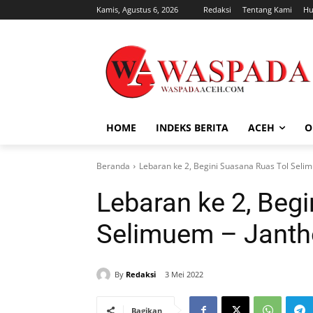
Kamis, Agustus 6, 2026
Redaksi
Tentang Kami
Hu
HOME
INDEKS BERITA
ACEH
O
Beranda
Lebaran ke 2, Begini Suasana Ruas Tol Selimu
Lebaran ke 2, Beg
Selimuem – Jantho
By
Redaksi
3 Mei 2022
Bagikan