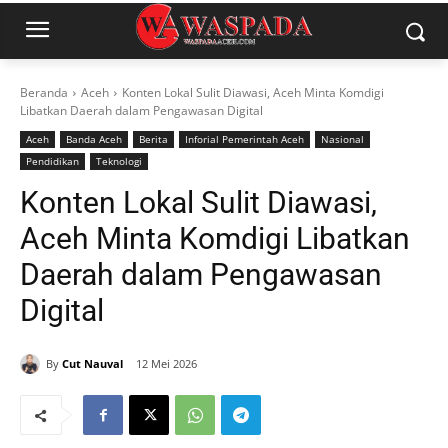
Beranda
Aceh
Konten Lokal Sulit Diawasi, Aceh Minta Komdigi
Libatkan Daerah dalam Pengawasan Digital
Aceh
Banda Aceh
Berita
Inforial Pemerintah Aceh
Nasional
Pendidikan
Teknologi
Konten Lokal Sulit Diawasi,
Aceh Minta Komdigi Libatkan
Daerah dalam Pengawasan
Digital
By
Cut Nauval
12 Mei 2026