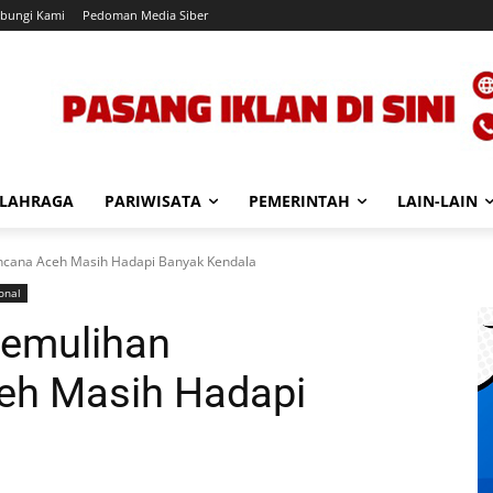
bungi Kami
Pedoman Media Siber
LAHRAGA
PARIWISATA
PEMERINTAH
LAIN-LAIN
ncana Aceh Masih Hadapi Banyak Kendala
onal
Pemulihan
eh Masih Hadapi