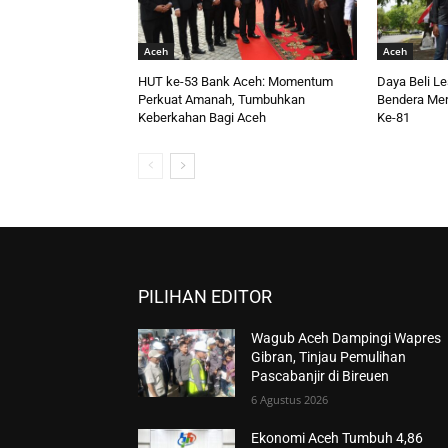
Aceh
Aceh
HUT ke-53 Bank Aceh: Momentum
Daya Beli L
Perkuat Amanah, Tumbuhkan
Bendera Mer
Keberkahan Bagi Aceh
Ke-81
PILIHAN EDITOR
Wagub Aceh Dampingi Wapres
Gibran, Tinjau Pemulihan
Pascabanjir di Bireuen
6 Agustus 2026
Ekonomi Aceh Tumbuh 4,86