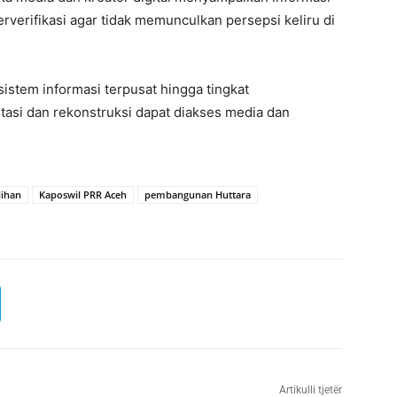
rverifikasi agar tidak memunculkan persepsi keliru di
istem informasi terpusat hingga tingkat
tasi dan rekonstruksi dapat diakses media dan
ihan
Kaposwil PRR Aceh
pembangunan Huttara
Artikulli tjetër