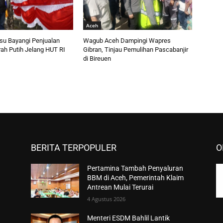
Aceh
esu Bayangi Penjualan
Wagub Aceh Dampingi Wapres
ah Putih Jelang HUT RI
Gibran, Tinjau Pemulihan Pascabanjir
di Bireuen
BERITA TERPOPULER
O
Pertamina Tambah Penyaluran
BBM di Aceh, Pemerintah Klaim
Antrean Mulai Terurai
4 Agustus 2026
Menteri ESDM Bahlil Lantik