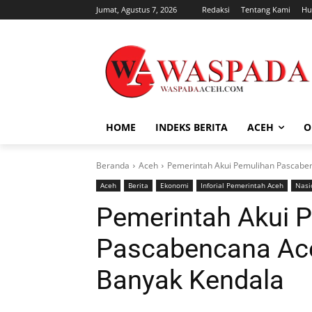
Jumat, Agustus 7, 2026
Redaksi
Tentang Kami
Hu
HOME
INDEKS BERITA
ACEH
O
Beranda
Aceh
Pemerintah Akui Pemulihan Pascabe
Aceh
Berita
Ekonomi
Inforial Pemerintah Aceh
Nasi
Pemerintah Akui 
Pascabencana Ac
Banyak Kendala