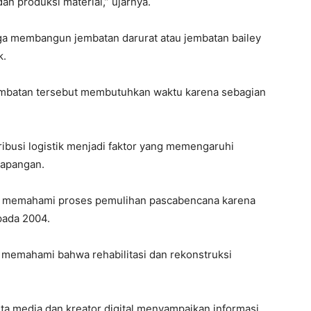
an produksi material,” ujarnya.
a membangun jembatan darurat atau jembatan bailey
k.
embatan tersebut membutuhkan waktu karena sebagian
tribusi logistik menjadi faktor yang memengaruhi
 lapangan.
ebih memahami proses pemulihan pascabencana karena
pada 2004.
 memahami bahwa rehabilitasi dan rekonstruksi
ta media dan kreator digital menyampaikan informasi