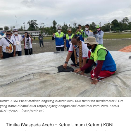
Ketum KONI Pusat melihat langsung bulatan kecil titik tumpuan berdiameter 2 Cm
yang harus dicapai atlet terjun payung dengan nilai maksimal zero-zero, Kamis
(07/10/2021). (Foto/Aldin NL)
Timika (Waspada Aceh) – Ketua Umum (Ketum) KONI