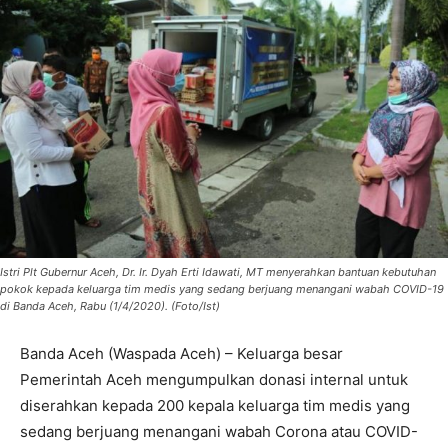
Istri Plt Gubernur Aceh, Dr. Ir. Dyah Erti Idawati, MT menyerahkan bantuan kebutuhan
pokok kepada keluarga tim medis yang sedang berjuang menangani wabah COVID-19
di Banda Aceh, Rabu (1/4/2020). (Foto/Ist)
Banda Aceh (Waspada Aceh) – Keluarga besar
Pemerintah Aceh mengumpulkan donasi internal untuk
diserahkan kepada 200 kepala keluarga tim medis yang
sedang berjuang menangani wabah Corona atau COVID-