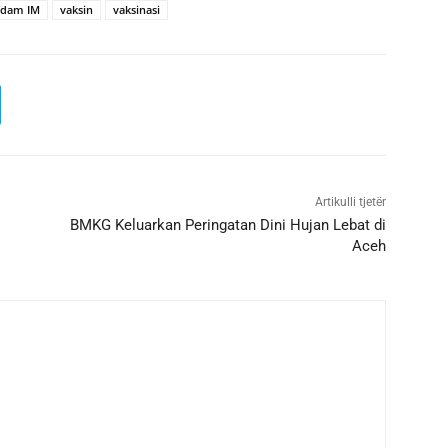
dam IM
vaksin
vaksinasi
Artikulli tjetër
BMKG Keluarkan Peringatan Dini Hujan Lebat di
Aceh