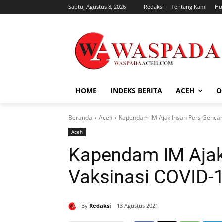
Sabtu, Agustus 8, 2026
Redaksi
Tentang Kami
Hu
HOME
INDEKS BERITA
ACEH
O
Beranda
Aceh
Kapendam IM Ajak Insan Pers Gencar
Aceh
Kapendam IM Ajak
Vaksinasi COVID-
By
Redaksi
13 Agustus 2021