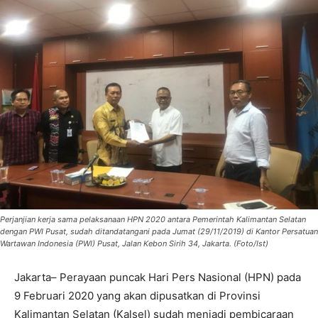
Perjanjian kerja sama pelaksanaan HPN 2020 antara Pemerintah Kalimantan Selatan
dengan PWI Pusat, sudah ditandatangani pada Jumat (29/11/2019) di Kantor Persatuan
Wartawan Indonesia (PWI) Pusat, Jalan Kebon Sirih 34, Jakarta. (Foto/Ist)
Jakarta– Perayaan puncak Hari Pers Nasional (HPN) pada
9 Februari 2020 yang akan dipusatkan di Provinsi
Kalimantan Selatan (Kalsel) sudah menjadi pembicaraan