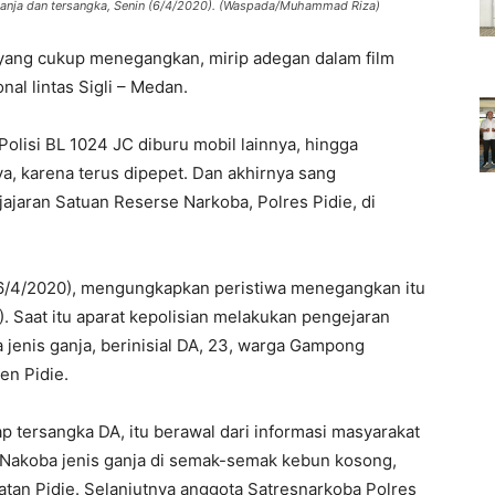
B) ganja dan tersangka, Senin (6/4/2020). (Waspada/Muhammad Riza)
 yang cukup menegangkan, mirip adegan dalam film
onal lintas Sigli – Medan.
lisi BL 1024 JC diburu mobil lainnya, hingga
a, karena terus dipepet. Dan akhirnya sang
jajaran Satuan Reserse Narkoba, Polres Pidie, di
(6/4/2020), mengungkapkan peristiwa menegangkan itu
). Saat itu aparat kepolisian melakukan pengejaran
jenis ganja, berinisial DA, 23, warga Gampong
en Pidie.
 tersangka DA, itu berawal dari informasi masyarakat
Nakoba jenis ganja di semak-semak kebun kosong,
an Pidie. Selanjutnya anggota Satresnarkoba Polres