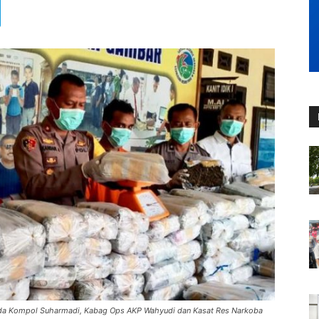
mda Kompol Suharmadi, Kabag Ops AKP Wahyudi dan Kasat Res Narkoba