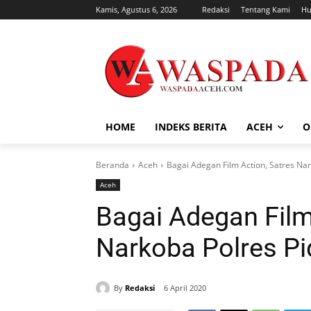
Kamis, Agustus 6, 2026
Redaksi
Tentang Kami
Hu
HOME
INDEKS BERITA
ACEH
O
Beranda
Aceh
Bagai Adegan Film Action, Satres Nar
Aceh
Bagai Adegan Film
Narkoba Polres Pi
By
Redaksi
6 April 2020