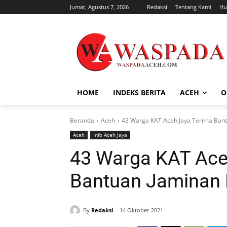
Jumat, Agustus 7, 2026
Redaksi
Tentang Kami
Hu
HOME
INDEKS BERITA
ACEH
O
Beranda
Aceh
43 Warga KAT Aceh Jaya Terima Ban
Aceh
Info Aceh Jaya
43 Warga KAT Ace
Bantuan Jaminan 
By
Redaksi
14 Oktober 2021