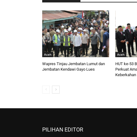
Aceh
Aceh
Wapres Tinjau Jembatan Lumut dan
HUT ke-53 
Jembatan Kendawi Gayo Lues
Perkuat Am
Keberkahan 
PILIHAN EDITOR