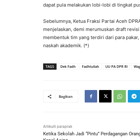
dapat pula melakukan lobi-lobi di tingkat pu
Sebelumnya, Ketua Fraksi Partai Aceh DPR
menjelaskan, demi merumuskan draft revis
membentuk tim yang terdiri dari para pakar,
naskah akademik. (*)
TAGS
Dek Fadh
Fadhlullah
UU PA DPR RI
Wag
Bagikan
Artikulli paraprak
Ketika Sekolah Jadi “Pintu” Perdagangan Orang