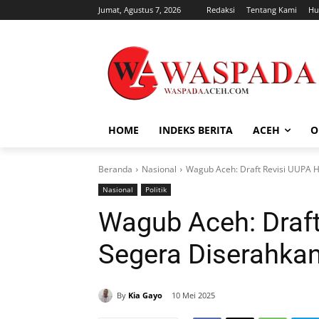
Jumat, Agustus 7, 2026
Redaksi
Tentang Kami
Hu
HOME
INDEKS BERITA
ACEH
O
Beranda
Nasional
Wagub Aceh: Draft Revisi UUPA H
Nasional
Politik
Wagub Aceh: Draft
Segera Diserahkan
By
Kia Gayo
10 Mei 2025