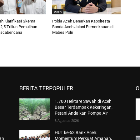
Aceh
h Klarifikasi Skema
Polda Aceh Benarkan Kapolresta
,5 Triliun Pemulihan
Banda Aceh Jalani Pemeriksaan di
ascabencana
Mabes Polri
BERITA TERPOPULER
O
1.700 Hektare Sawah di Aceh
Besar Terdampak Kekeringan,
Petani Andalkan Pompa Air
3 Agustus 2026
a
HUT ke-53 Bank Aceh:
han
Momentum Perkuat Amanah,