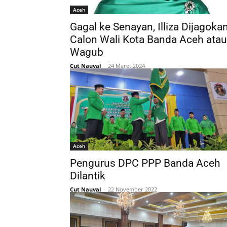
Aceh
Gagal ke Senayan, Illiza Dijagoka
Calon Wali Kota Banda Aceh atau
Wagub
Cut Nauval
-
24 Maret 2024
Aceh
Pengurus DPC PPP Banda Aceh
Dilantik
Cut Nauval
-
22 November 2022