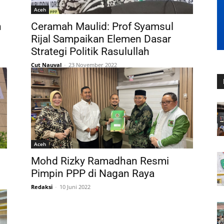
Aceh
n
Ceramah Maulid: Prof Syamsul
Rijal Sampaikan Elemen Dasar
Strategi Politik Rasulullah
Cut Nauval
-
23 November 2022
Aceh
Mohd Rizky Ramadhan Resmi
Pimpin PPP di Nagan Raya
Redaksi
-
10 Juni 2022