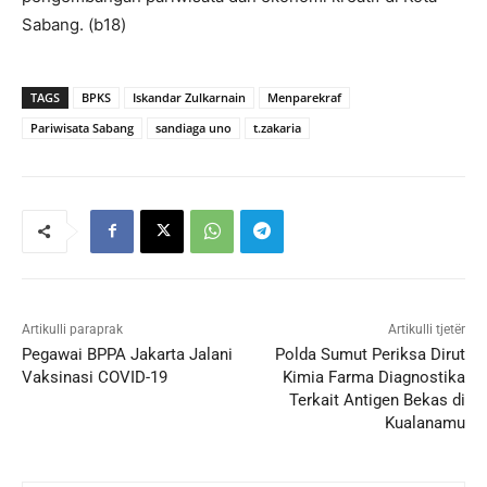
Sabang. (b18)
TAGS
BPKS
Iskandar Zulkarnain
Menparekraf
Pariwisata Sabang
sandiaga uno
t.zakaria
Artikulli paraprak
Artikulli tjetër
Pegawai BPPA Jakarta Jalani
Polda Sumut Periksa Dirut
Vaksinasi COVID-19
Kimia Farma Diagnostika
Terkait Antigen Bekas di
Kualanamu