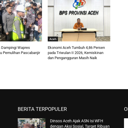
Aceh
 Dampingi Wapres
Ekonomi Aceh Tumbuh 4,86 Persen
au Pemulihan Pascabanjir
pada Triwulan II 2026, Kemiskinan
dan Pengangguran Masih Naik
BERITA TERPOPULER
O
Dinsos Aceh Ajak ASN Isi WFH
dengan Aksi Sosial, Target Ribuan