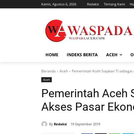
Kamis, Agustus 6, 2026
Redaksi
Tentang Kami
Hu
HOME
INDEKS BERITA
ACEH
O
Beranda
Aceh
Pemerintah Aceh Siapkan TI sebagai
Aceh
Pemerintah Aceh S
Akses Pasar Ekon
By
Redaksi
19 September 2019