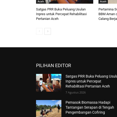
Aceh
Aceh
Satgas PRR Buka Peluang Usulan
Pertamina S
Inpres untuk Percepat Rehabilitasi
BBM Aman d
Pertanian Aceh
Calang Berja
PILIHAN EDITOR
Satgas PRR Buka Peluang Usul
Inpres untuk Percepat
Rehabilitasi Pertanian Aceh
7 Agustus 2026
Pemasok Biomassa Hadapi
Tantangan Serapan di Tengah
Pengembangan Cofiring