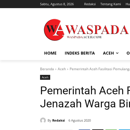
Sabtu, Agustus 8, 2026
Redaksi
Tentang Kami
Hu
HOME
INDEKS BERITA
ACEH
O
Beranda
Aceh
Pemerintah Aceh Fasilitasi Pemulan
Aceh
Pemerintah Aceh F
Jenazah Warga Bi
By
Redaksi
6 Agustus 2020