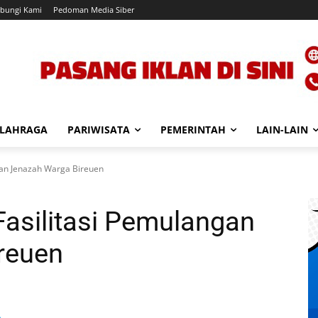
bungi Kami
Pedoman Media Siber
LAHRAGA
PARIWISATA
PEMERINTAH
LAIN-LAIN
gan Jenazah Warga Bireuen
asilitasi Pemulangan
reuen