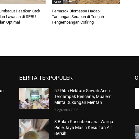
Aceh
umbagut Pastikan Stok
Pemasok Biomassa Hadapi
an Layanan di SPBU
Tantangan Serapan di Tengah
lan Optimal
Pengembangan Cofiring
BERITA TERPOPULER
O
an
57 Ribu Hektare Sawah Aceh
Terdampak Bencana, Mualem
Minta Dukungan Mentan
5 Agustus 2026
8 Bulan Pascabencana, Warga
Pidie Jaya Masih Kesulitan Air
Bersih