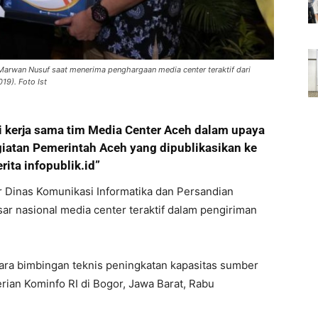
Marwan Nusuf saat menerima penghargaan media center teraktif dari
19). Foto Ist
ri kerja sama tim Media Center Aceh dalam upaya
giatan Pemerintah Aceh yang dipublikasikan ke
erita infopublik.id”
 Dinas Komunikasi Informatika dan Persandian
ar nasional media center teraktif dalam pengiriman
ara bimbingan teknis peningkatan kapasitas sumber
ian Kominfo RI di Bogor, Jawa Barat, Rabu