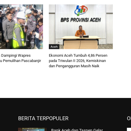
Aceh
 Dampingi Wapres
Ekonomi Aceh Tumbuh 4,86 Persen
au Pemulihan Pascabanjir
pada Triwulan II 2026, Kemiskinan
dan Pengangguran Masih Naik
BERITA TERPOPULER
O
Bank Aceh dan Taspen Gelar