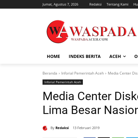
Jumat, Agustus 7, 2026
Redaksi
Tentang Kami
Hu
HOME
INDEKS BERITA
ACEH
O
Beranda
Inforial Pemerintah Aceh
Media Center Di
Inforial Pemerintah Aceh
Media Center Dis
Lima Besar Nasio
By
Redaksi
13 Februari 2019