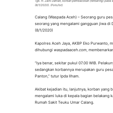
Tgk. H. Zaini Dahlan, korban pembacokan (terbaring) pad
(8/1/2020). (Foto/Ist)
Calang (Waspada Aceh) – Seorang guru pes
seorang yang mengalami gangguan jiwa di
(8/1/2020)
Kapolres Aceh Jaya, AKBP Eko Purwanto, mel
dihubungi
waspadaaceh.com
, membenarkan
“Iya benar, sekitar pukul 07.00 WIB. Pelak
sedangkan korbannya merupakan guru pesan
Panton,” tutur Ipda Ilham.
Akibat kejadian itu, lanjutnya, korban yang 
mengalami luka di kepala bagian belakang ka
Rumah Sakit Teuku Umar Calang.