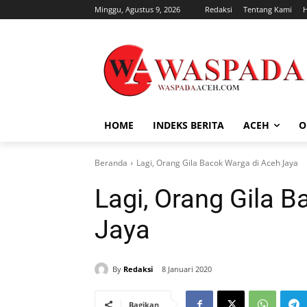
Minggu, Agustus 9, 2026
Redaksi
Tentang Kami
HOME
INDEKS BERITA
ACEH
O
Beranda
Lagi, Orang Gila Bacok Warga di Aceh Jaya
Lagi, Orang Gila 
Jaya
By
Redaksi
8 Januari 2020
Bagikan