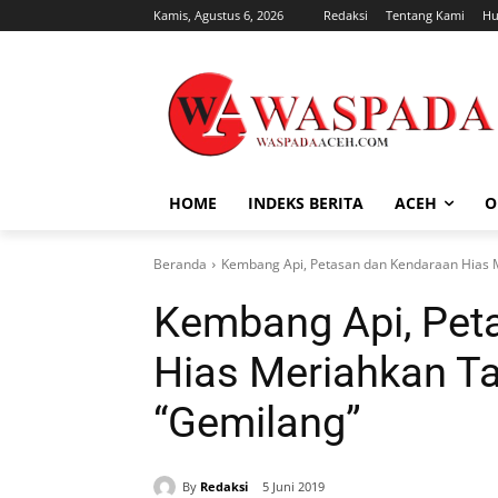
Kamis, Agustus 6, 2026
Redaksi
Tentang Kami
Hu
HOME
INDEKS BERITA
ACEH
O
Beranda
Kembang Api, Petasan dan Kendaraan Hias M
Kembang Api, Pet
Hias Meriahkan Ta
“Gemilang”
By
Redaksi
5 Juni 2019