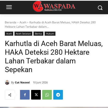
Beranda
Aceh
Karhutla di Aceh Barat Meluas, HAkA Deteksi 280
Hektare Lahan Terbakar dalam...
Aceh
Aceh Selatan
Berita
Hukum
Karhutla di Aceh Barat Meluas,
HAkA Deteksi 280 Hektare
Lahan Terbakar dalam
Sepekan
By
Cut Nauval
10 Juni 2026