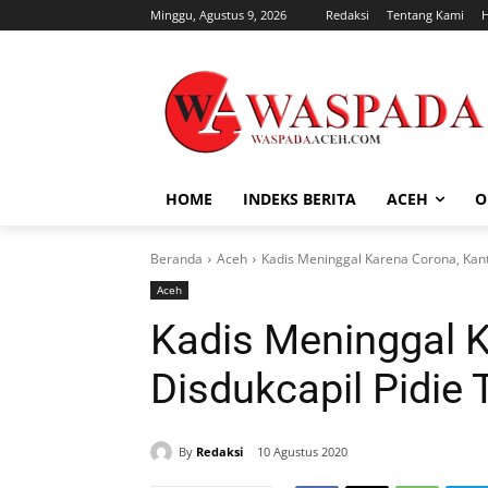
Minggu, Agustus 9, 2026
Redaksi
Tentang Kami
HOME
INDEKS BERITA
ACEH
O
Beranda
Aceh
Kadis Meninggal Karena Corona, Kanto
Aceh
Kadis Meninggal K
Disdukcapil Pidie 
By
Redaksi
10 Agustus 2020