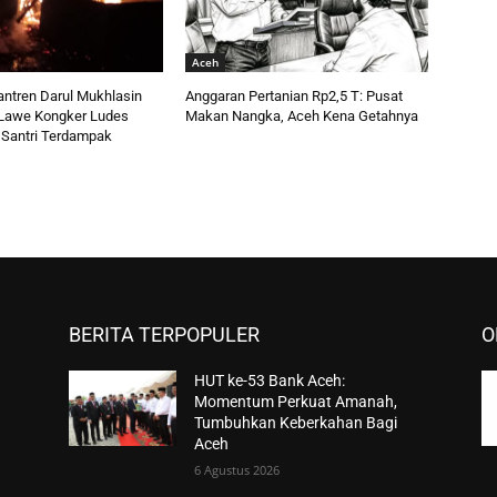
Aceh
ntren Darul Mukhlasin
Anggaran Pertanian Rp2,5 T: Pusat
i Lawe Kongker Ludes
Makan Nangka, Aceh Kena Getahnya
 Santri Terdampak
BERITA TERPOPULER
O
HUT ke-53 Bank Aceh:
Momentum Perkuat Amanah,
Tumbuhkan Keberkahan Bagi
Aceh
6 Agustus 2026