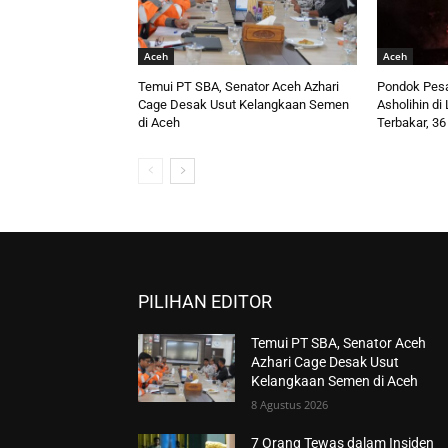
Aceh
Aceh
Temui PT SBA, Senator Aceh Azhari
Pondok Pesa
Cage Desak Usut Kelangkaan Semen
Asholihin d
di Aceh
Terbakar, 36
PILIHAN EDITOR
Temui PT SBA, Senator Aceh
Azhari Cage Desak Usut
Kelangkaan Semen di Aceh
8 Agustus 2026
7 Orang Tewas dalam Insiden