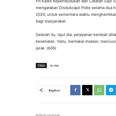
Plt Kadis Kependudukan dan Catatan Sipil (
mengatakan Disdukcapil Pidie selama dua ha
2020, untuk sementara waktu menghentika
bagi masyarakat.
Setelah itu, lajut dia, pelayanan kembali 
kesehatan. Yaitu, memakai masker, mencuci
jarak. (b06)
TAGS
m.riza
Bagikan
Artikulli paraprak